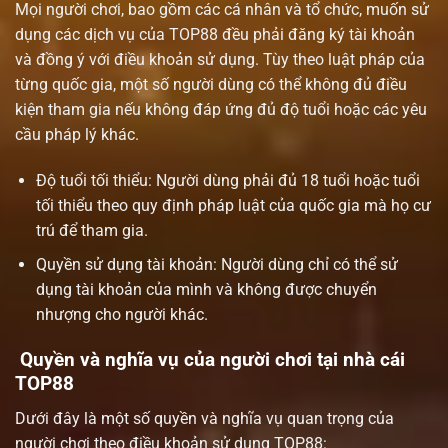
Mọi người chơi, bao gồm các cá nhân và tổ chức, muốn sử
dụng các dịch vụ của TOP88 đều phải đăng ký tài khoản
và đồng ý với điều khoản sử dụng. Tùy theo luật pháp của
từng quốc gia, một số người dùng có thể không đủ điều
kiện tham gia nếu không đáp ứng đủ độ tuổi hoặc các yêu
cầu pháp lý khác.
Độ tuổi tối thiểu: Người dùng phải đủ 18 tuổi hoặc tuổi
tối thiểu theo quy định pháp luật của quốc gia mà họ cư
trú để tham gia.
Quyền sử dụng tài khoản: Người dùng chỉ có thể sử
dụng tài khoản của mình và không được chuyển
nhượng cho người khác.
Quyền và nghĩa vụ của người chơi tại nhà cái
TOP88
Dưới đây là một số quyền và nghĩa vụ quan trọng của
người chơi theo điều khoản sử dụng TOP88: