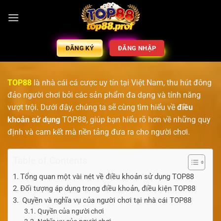
ĐĂNG KÝ
ĐĂNG NHẬP
TOP88
là nhà cái cá cược uy tín tại Việt Nam, thu hút đông
đảo người chơi bởi các sản phẩm đa dạng và tính năng
vượt trội. Dưới đây, chúng ta sẽ cùng tìm hiểu về
điều
khoản sử dụng
TOP88, giúp bạn hiểu rõ hơn về những quy
định và cam kết mà nền tảng đưa ra cho người chơi.
Table of Contents
Tổng quan một vài nét về điều khoản sử dụng TOP88
Đối tượng áp dụng trong điều khoản, điều kiện TOP88
Quyền và nghĩa vụ của người chơi tại nhà cái TOP88
Quyền của người chơi