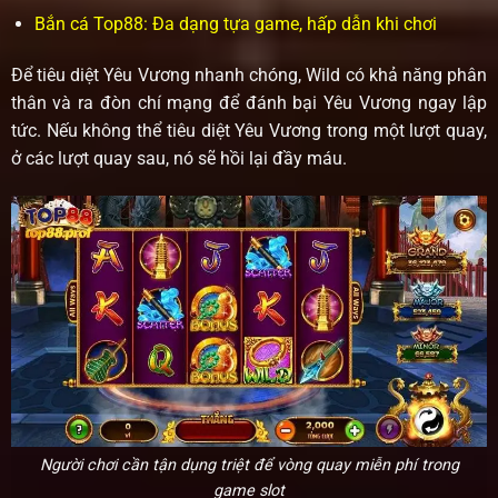
Bắn cá Top88: Đa dạng tựa game, hấp dẫn khi chơi
Để tiêu diệt Yêu Vương nhanh chóng, Wild có khả năng phân
thân và ra đòn chí mạng để đánh bại Yêu Vương ngay lập
tức. Nếu không thể tiêu diệt Yêu Vương trong một lượt quay,
ở các lượt quay sau, nó sẽ hồi lại đầy máu.
Người chơi cần tận dụng triệt để vòng quay miễn phí trong
game slot