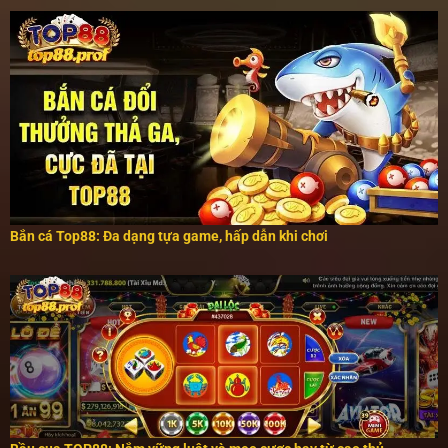
Bắn cá Top88: Đa dạng tựa game, hấp dẫn khi chơi