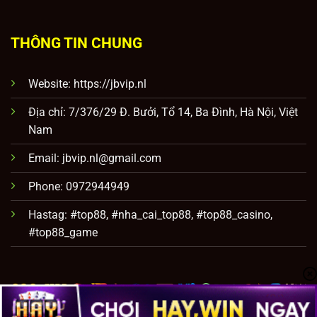
THÔNG TIN CHUNG
Website: https://jbvip.nl
Địa chỉ: 7/376/29 Đ. Bưởi, Tổ 14, Ba Đình, Hà Nội, Việt
Nam
Email:
jbvip.nl@gmail.com
Phone: 0972944949
Hastag: #top88, #nha_cai_top88, #top88_casino,
#top88_game