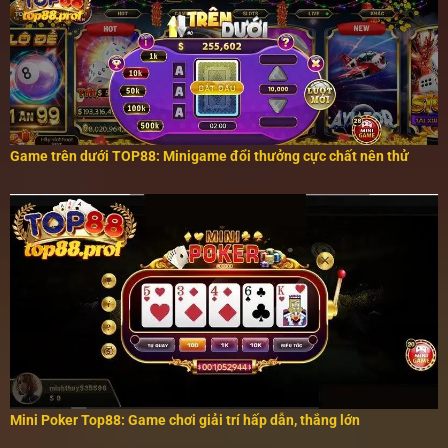
Game trên dưới TOP88: Minigame đổi thưởng cực chất nên thử
Mini Poker Top88: Game chơi giải trí hấp dẫn, thắng lớn