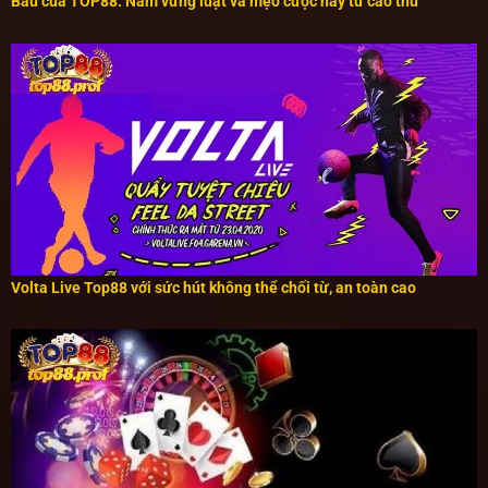
Bầu cua TOP88: Nắm vững luật và mẹo cược hay từ cao thủ
Volta Live Top88 với sức hút không thể chối từ, an toàn cao