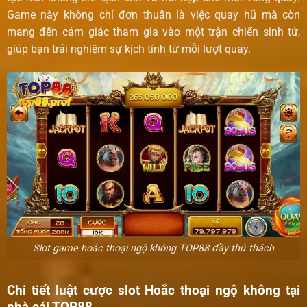
Game này không chỉ đơn thuần là việc quay hũ mà còn
mang đến cảm giác tham gia vào một trận chiến sinh tử,
giúp bạn trải nghiệm sự kịch tính từ mỗi lượt quay.
Slot game hoắc thoại ngộ không TOP88 đầy thử thách
Chi tiết luật cược slot Hoắc thoại ngộ không tại
nhà cái TOP88