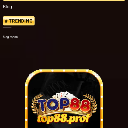
Blog
# TRENDING
blog top88