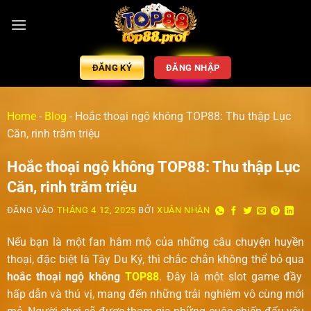
ĐĂNG KÝ
ĐĂNG NHẬP
Home
-
Blog
-
Hoắc thoại ngộ không TOP88: Thu thập Lục
Căn, rinh trăm triệu
Hoắc thoại ngộ không TOP88: Thu thập Lục
Căn, rinh trăm triệu
ĐĂNG VÀO
THÁNG 4 12, 2025
BỞI
XUÂN NHÀN
Nếu bạn là một fan hâm mộ của những câu chuyện huyền
thoại, đặc biệt là Tây Du Ký, thì chắc chắn không thể bỏ qua
hoắc thoại ngộ không
TOP88
. Đây là một slot game đầy
hấp dẫn và thú vị, mang đến những trải nghiệm vô cùng mới