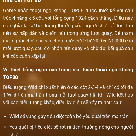
Game hoắc thoại ngộ không TOP88 được thiết kế với cấu
trúc 4 hàng x 5 cột, với tổng cộng 1024 cách thắng. Điều này
có nghĩa là cơ hội trúng thưởng của người chơi rất lớn, tạo
nên sự hấp dẫn và cuốn hút trong từng lượt quay. Để tham
gia, người chơi chỉ cần chọn mức cược từ 20 đến 20.000 cho
mỗi lượt quay, sau đó nhấn nút quay và chờ đợi kết quả sau
khi các cuộn xếp lại.
Về thiết bảng ngàn cân trong slot hoắc thoại ngộ không
TOP88
Biểu tượng Wild chỉ xuất hiện ở các cột 2-3-4 và chỉ có tối đa
1 Wild trên ma trận trong mỗi lượt quay hũ. Khi Wild kết hợp
với các biểu tượng khác, điều kỳ diệu sẽ xảy ra như sau:
Wild sẽ vung gậy tiêu diệt toàn bộ yêu quái trên ma trận.
Yêu quái bị tiêu diệt sẽ rớt ra tiền thưởng nóng cho người
chơi.