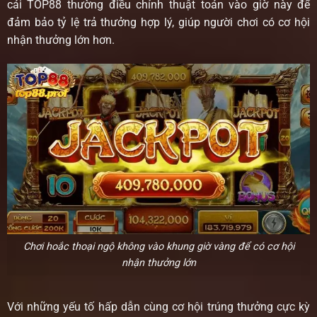
cái TOP88 thường điều chỉnh thuật toán vào giờ này để
đảm bảo tỷ lệ trả thưởng hợp lý, giúp người chơi có cơ hội
nhận thưởng lớn hơn.
Chơi hoắc thoại ngộ không vào khung giờ vàng để có cơ hội
nhận thưởng lớn
Với những yếu tố hấp dẫn cùng cơ hội trúng thưởng cực kỳ