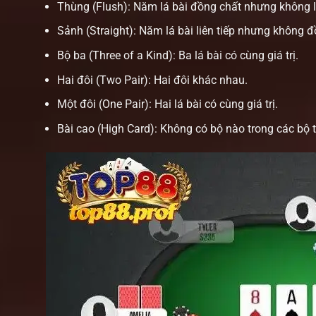
Thùng (Flush): Năm lá bài đồng chất nhưng không li
Sảnh (Straight): Năm lá bài liên tiếp nhưng không đ
Bộ ba (Three of a Kind): Ba lá bài có cùng giá trị.
Hai đôi (Two Pair): Hai đôi khác nhau.
Một đôi (One Pair): Hai lá bài có cùng giá trị.
Bài cao (High Card): Không có bộ nào trong các bộ t