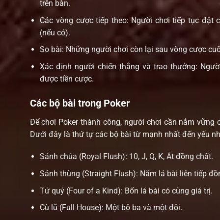
trên bàn.
Các vòng cược tiếp theo: Người chơi tiếp tục đặt
(nếu có).
So bài: Những người chơi còn lại sau vòng cược cuố
Xác định người chiến thắng và trao thưởng: Ngườ
được tiền cược.
Các bộ bài trong Poker
Để chơi Poker thành công, người chơi cần nắm vững c
Dưới đây là thứ tự các bộ bài từ mạnh nhất đến yếu nh
Sảnh chúa (Royal Flush): 10, J, Q, K, Át đồng chất.
Sảnh thùng (Straight Flush): Năm lá bài liên tiếp đồ
Tứ quý (Four of a Kind): Bốn lá bài có cùng giá trị.
Cù lũ (Full House): Một bộ ba và một đôi.