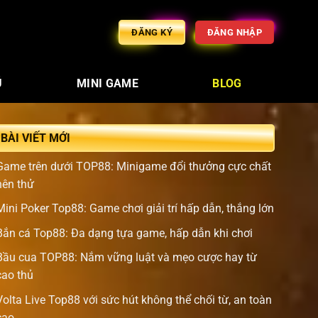
ĐĂNG KÝ
ĐĂNG NHẬP
Ũ
MINI GAME
BLOG
BÀI VIẾT MỚI
Game trên dưới TOP88: Minigame đổi thưởng cực chất
nên thử
Mini Poker Top88: Game chơi giải trí hấp dẫn, thắng lớn
Bắn cá Top88: Đa dạng tựa game, hấp dẫn khi chơi
Bầu cua TOP88: Nắm vững luật và mẹo cược hay từ
cao thủ
Volta Live Top88 với sức hút không thể chối từ, an toàn
cao