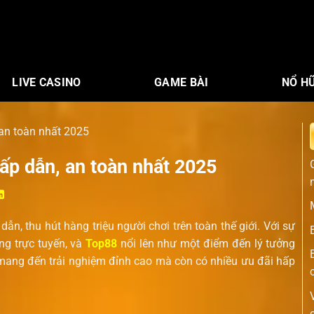
LIVE CASINO
GAME BÀI
NỔ H
an toàn nhất 2025
p dẫn, an toàn nhất 2025
dẫn, thu hút hàng triệu người chơi trên toàn thế giới. Với sự
ng trực tuyến, và
Top88
nổi lên như một điểm đến lý tưởng
 mang đến trải nghiệm đỉnh cao mà còn có nhiều ưu đãi hấp