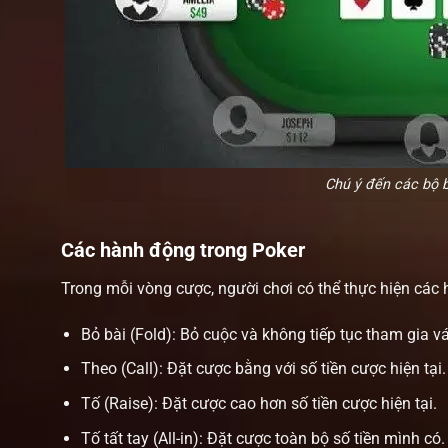
Chú ý đến các bộ 
Các hành động trong Poker
Trong mỗi vòng cược, người chơi có thể thực hiện các
Bỏ bài (Fold): Bỏ cuộc và không tiếp tục tham gia vá
Theo (Call): Đặt cược bằng với số tiền cược hiện tại.
Tố (Raise): Đặt cược cao hơn số tiền cược hiện tại.
Tố tất tay (All-in): Đặt cược toàn bộ số tiền mình có.