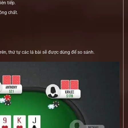
ên tiếp.
ồng chất.
rên, thứ tự các lá bài sẽ được dùng để so sánh.