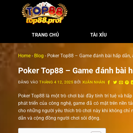
TRANG CHỦ
TÀI XỈU
Home
-
Blog
-
Poker Top88 – Game đánh bài hấp dẫn, 
Poker Top88 – Game đánh bài hấ
ĐĂNG VÀO
THÁNG 4 12, 2025
BỞI
XUÂN NHÀN
Poker Top88 là một trò chơi bài đầy tính trí tuệ và hấp 
phát triển của công nghệ, game đã có mặt trên nền tả
cho những người yêu thích trò chơi này khi không chỉ
dẫn và cộng đồng người chơi sôi động.