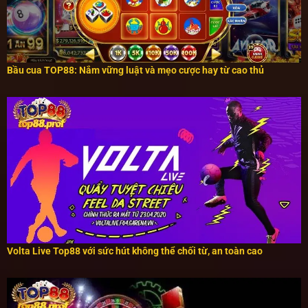
Bầu cua TOP88: Nắm vững luật và mẹo cược hay từ cao thủ
Volta Live Top88 với sức hút không thể chối từ, an toàn cao