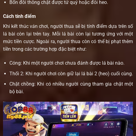
Bốn đôi thông chặt được tứ quý hoặc đôi heo.
Cách tính điểm
Khi kết thúc ván chơi, người thua sẽ bị tính điểm dựa trên số
lá bài còn lại trên tay. Mỗi lá bài còn lại tương ứng với một
mức tiền cược. Ngoài ra, người thua còn có thể bị phạt thêm
tiền trong các trường hợp đặc biệt như:
Cóng: Khi một người chơi chưa đánh được lá bài nào.
Thối 2: Khi người chơi còn giữ lại lá bài 2 (heo) cuối cùng.
Chặt chồng: Khi có nhiều người cùng tham gia chặt một
bộ bài.