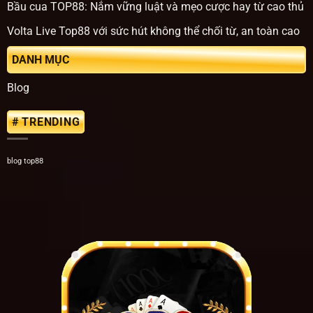
Bầu cua TOP88: Nắm vững luật và mẹo cược hay từ cao thủ
Volta Live Top88 với sức hút không thể chối từ, an toàn cao
DANH MỤC
Blog
# TRENDING
blog top88