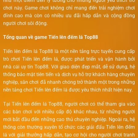
như một điểm đến lý tưởng cho những người yêu thích trò
chơi này. Game chơi không chỉ mang đến trải nghiệm chơi
đỉnh cao mà còn có nhiều ưu đãi hấp dẫn và cộng đồng
người chơi sôi động.
Tổng quan về game Tiến lên đếm lá Top88
Tiến lên đếm lá Top88 là một nền tảng trực tuyến cung cấp
trò chơi Tiến lên đếm lá, được phát triển và vận hành bởi
nhà cái uy tín Top88. Với giao diện đẹp mắt, dễ sử dụng, hệ
thống bảo mật tiên tiến và dịch vụ hỗ trợ khách hàng chuyên
nghiệp, sân chơi đã nhanh chóng trở thành một trong những
nền tảng chơi Tiến lên đếm lá được yêu thích nhất hiện nay.
Tại Tiến lên đếm lá Top88, người chơi có thể tham gia vào
các bàn chơi với nhiều cấp độ khác nhau, từ những người
mới bắt đầu đến những cao thủ chuyên nghiệp. Ngoài ra, hệ
thống còn thường xuyên tổ chức các giải đấu Tiến lên đếm
lá với giải thưởng hấp dẫn, tạo cơ hội cho người chơi tranh