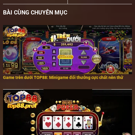
BÀI CÙNG CHUYÊN MỤC
Game trên dưới TOP88: Minigame đổi thưởng cực chất nên thử