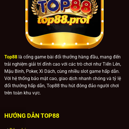
Top88
là cổng game bài đổi thưởng hàng đầu, mang đến
trải nghiệm giải trí đỉnh cao với các trò chơi như Tiến Lên,
Mậu Binh, Poker, Xì Dách, cùng nhiều slot game hấp dẫn.
Với hệ thống bảo mật cao, giao dịch nhanh chóng và tỷ lệ
đổi thưởng hấp dẫn, Top88 thu hút đông đảo người chơi
trên toàn khu vực.
HƯỚNG DẪN TOP88